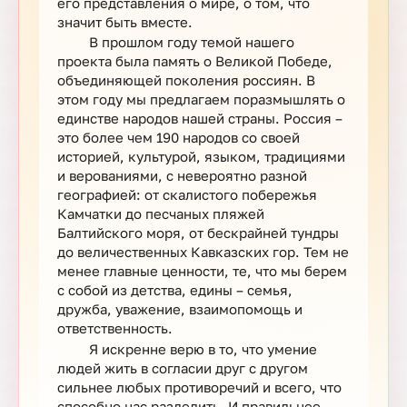
его представления о мире, о том, что
значит быть вместе.
В прошлом году темой нашего
проекта была память о Великой Победе,
объединяющей поколения россиян. В
этом году мы предлагаем поразмышлять о
единстве народов нашей страны. Россия –
это более чем 190 народов со своей
историей, культурой, языком, традициями
и верованиями, с невероятно разной
географией: от скалистого побережья
Камчатки до песчаных пляжей
Балтийского моря, от бескрайней тундры
до величественных Кавказских гор. Тем не
менее главные ценности, те, что мы берем
с собой из детства, едины – семья,
дружба, уважение, взаимопомощь и
ответственность.
Я искренне верю в то, что умение
людей жить в согласии друг с другом
сильнее любых противоречий и всего, что
способно нас разделить. И правильнее