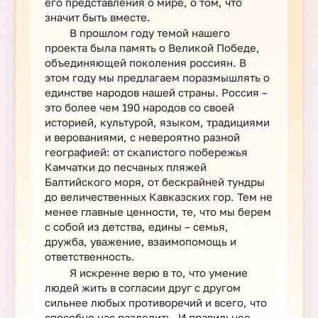
его представления о мире, о том, что
значит быть вместе.
В прошлом году темой нашего
проекта была память о Великой Победе,
объединяющей поколения россиян. В
этом году мы предлагаем поразмышлять о
единстве народов нашей страны. Россия –
это более чем 190 народов со своей
историей, культурой, языком, традициями
и верованиями, с невероятно разной
географией: от скалистого побережья
Камчатки до песчаных пляжей
Балтийского моря, от бескрайней тундры
до величественных Кавказских гор. Тем не
менее главные ценности, те, что мы берем
с собой из детства, едины – семья,
дружба, уважение, взаимопомощь и
ответственность.
Я искренне верю в то, что умение
людей жить в согласии друг с другом
сильнее любых противоречий и всего, что
способно нас разделить. И правильнее