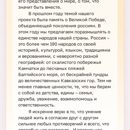
его представления о мире, о том, что
значит быть вместе.
В прошлом году темой нашего
проекта была память о Великой Победе,
объединяющей поколения россиян. В
этом году мы предлагаем поразмышлять о
единстве народов нашей страны. Россия –
это более чем 190 народов со своей
историей, культурой, языком, традициями
и верованиями, с невероятно разной
географией: от скалистого побережья
Камчатки до песчаных пляжей
Балтийского моря, от бескрайней тундры
до величественных Кавказских гор. Тем не
менее главные ценности, те, что мы берем
с собой из детства, едины – семья,
дружба, уважение, взаимопомощь и
ответственность.
Я искренне верю в то, что умение
людей жить в согласии друг с другом
сильнее любых противоречий и всего, что
способно нас разделить. И правильнее