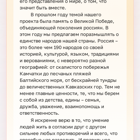
его представления о мире, о том, что
значит быть вместе.
В прошлом году темой нашего
проекта была память о Великой Победе,
объединяющей поколения россиян. В
этом году мы предлагаем поразмышлять о
единстве народов нашей страны. Россия –
это более чем 190 народов со своей
историей, культурой, языком, традициями
и верованиями, с невероятно разной
географией: от скалистого побережья
Камчатки до песчаных пляжей
Балтийского моря, от бескрайней тундры
до величественных Кавказских гор. Тем не
менее главные ценности, те, что мы берем
с собой из детства, едины – семья,
дружба, уважение, взаимопомощь и
ответственность.
Я искренне верю в то, что умение
людей жить в согласии друг с другом
сильнее любых противоречий и всего, что
способно нас разделить. И правильнее