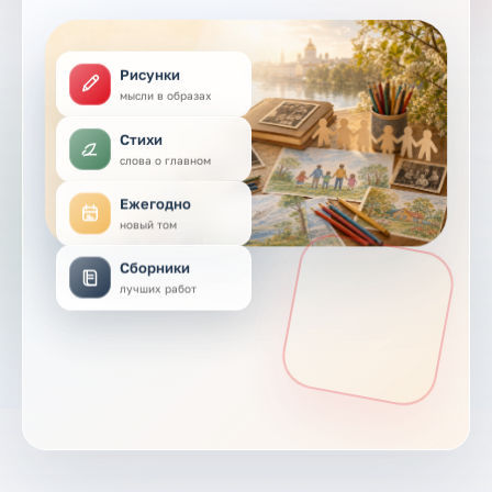
Рисунки
мысли в образах
Стихи
слова о главном
Ежегодно
новый том
Сборники
лучших работ