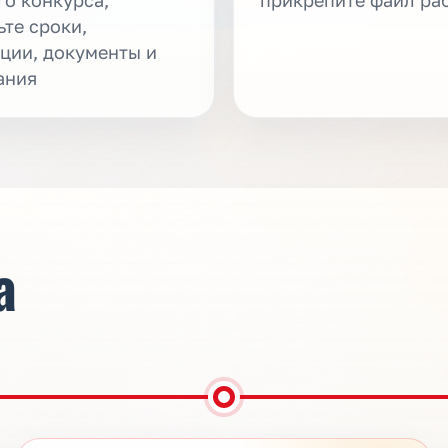
ьте сроки,
ции, документы и
ания
а