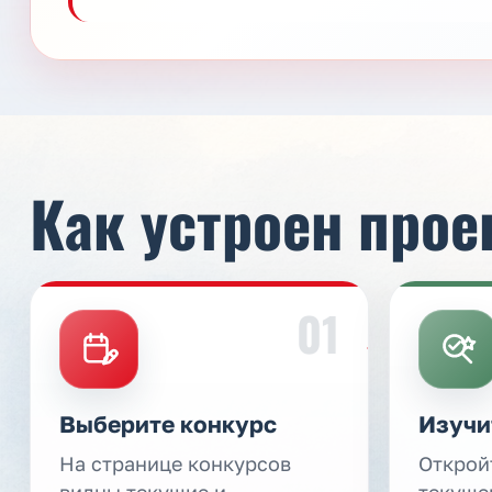
Как устроен прое
01
Выберите конкурс
Изучи
На странице конкурсов
Открой
видны текущие и
текуще