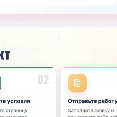
кт
02
те условия
Отправьте работ
те страницу
Заполните заявку и
го конкурса,
прикрепите файл ра