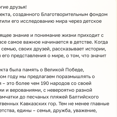
гие друзья!
оекта, созданного Благотворительным фондом
тили его исследованию мира через детское
оящее знание и понимание жизни приходит с
все самое важное начинается в детстве. Когда
 семью, своих друзей, рассказывает истории,
его представления о мире, о том, что значит
кта была память о Великой Победе,
том году мы предлагаем поразмышлять о
 – это более чем 190 народов со своей
ми и верованиями, с невероятно разной
Камчатки до песчаных пляжей Балтийского
твенных Кавказских гор. Тем не менее главные
етства, едины – семья, дружба, уважение,