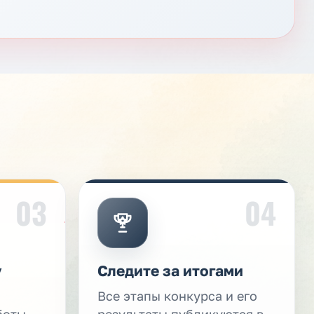
03
04
у
Следите за итогами
Все этапы конкурса и его
боты
результаты публикуются в