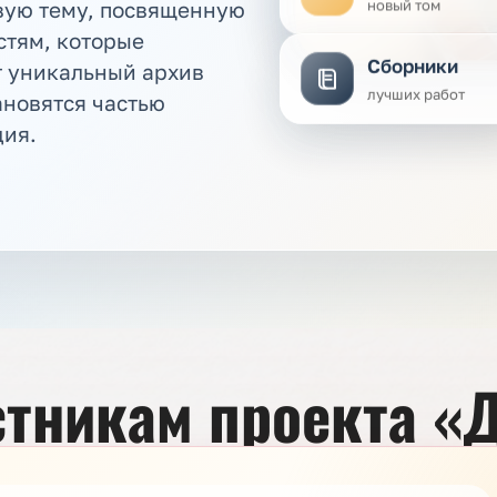
новый том
вую тему, посвященную
стям, которые
Сборники
 уникальный архив
лучших работ
ановятся частью
дия.
тникам проекта «Д