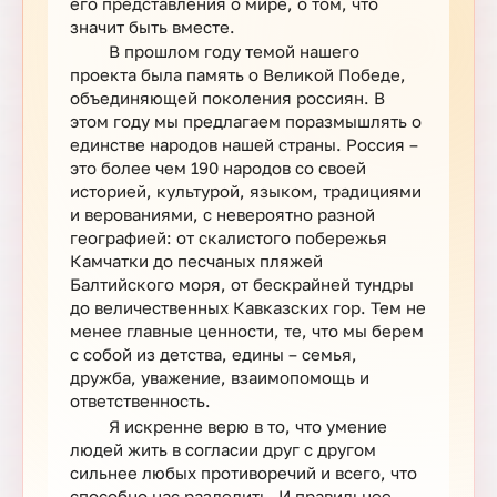
его представления о мире, о том, что
значит быть вместе.
В прошлом году темой нашего
проекта была память о Великой Победе,
объединяющей поколения россиян. В
этом году мы предлагаем поразмышлять о
единстве народов нашей страны. Россия –
это более чем 190 народов со своей
историей, культурой, языком, традициями
и верованиями, с невероятно разной
географией: от скалистого побережья
Камчатки до песчаных пляжей
Балтийского моря, от бескрайней тундры
до величественных Кавказских гор. Тем не
менее главные ценности, те, что мы берем
с собой из детства, едины – семья,
дружба, уважение, взаимопомощь и
ответственность.
Я искренне верю в то, что умение
людей жить в согласии друг с другом
сильнее любых противоречий и всего, что
способно нас разделить. И правильнее