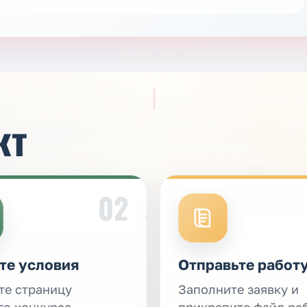
кт
02
те условия
Отправьте работ
те страницу
Заполните заявку и
го конкурса,
прикрепите файл ра