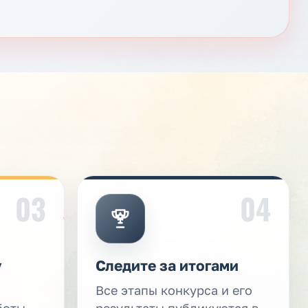
03
04
у
Следите за итогами
Все этапы конкурса и его
боты
результаты публикуются в