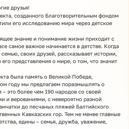
гие друзья!
оекта, созданного Благотворительным фондом
тили его исследованию мира через детское
оящее знание и понимание жизни приходит с
все самое важное начинается в детстве. Когда
 семью, своих друзей, рассказывает истории,
его представления о мире, о том, что значит
кта была память о Великой Победе,
том году мы предлагаем поразмышлять о
 – это более чем 190 народов со своей
ми и верованиями, с невероятно разной
Камчатки до песчаных пляжей Балтийского
твенных Кавказских гор. Тем не менее главные
етства, едины – семья, дружба, уважение,