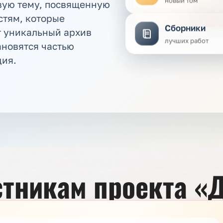
вую тему, посвященную
новый том
стям, которые
Сборники
 уникальный архив
лучших работ
ановятся частью
дия.
тникам проекта «Д