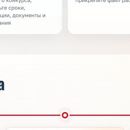
ьте сроки,
ции, документы и
ания
а