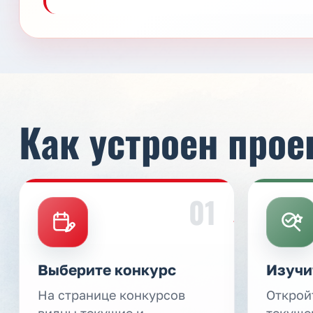
Как устроен прое
01
Выберите конкурс
Изучи
На странице конкурсов
Открой
видны текущие и
текуще