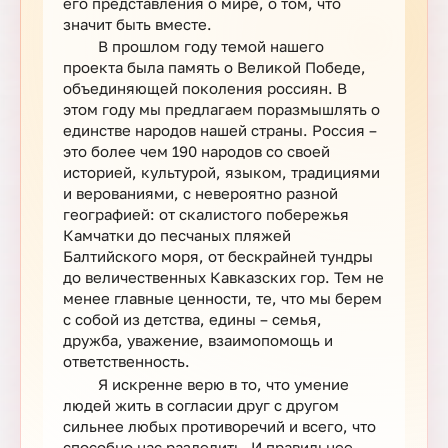
его представления о мире, о том, что
значит быть вместе.
В прошлом году темой нашего
проекта была память о Великой Победе,
объединяющей поколения россиян. В
этом году мы предлагаем поразмышлять о
единстве народов нашей страны. Россия –
это более чем 190 народов со своей
историей, культурой, языком, традициями
и верованиями, с невероятно разной
географией: от скалистого побережья
Камчатки до песчаных пляжей
Балтийского моря, от бескрайней тундры
до величественных Кавказских гор. Тем не
менее главные ценности, те, что мы берем
с собой из детства, едины – семья,
дружба, уважение, взаимопомощь и
ответственность.
Я искренне верю в то, что умение
людей жить в согласии друг с другом
сильнее любых противоречий и всего, что
способно нас разделить. И правильнее