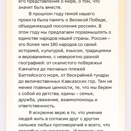
его представления о мире, о том, что
значит быть вместе.
В прошлом году темой нашего
проекта была память о Великой Победе,
объединяющей поколения россиян. В
этом году мы предлагаем поразмышлять о
единстве народов нашей страны. Россия –
это более чем 190 народов со своей
историей, культурой, языком, традициями
и верованиями, с невероятно разной
географией: от скалистого побережья
Камчатки до песчаных пляжей
Балтийского моря, от бескрайней тундры
до величественных Кавказских гор. Тем не
менее главные ценности, те, что мы берем
с собой из детства, едины – семья,
дружба, уважение, взаимопомощь и
ответственность.
Я искренне верю в то, что умение
людей жить в согласии друг с другом
сильнее любых противоречий и всего, что
способно нас разделить. И правильнее