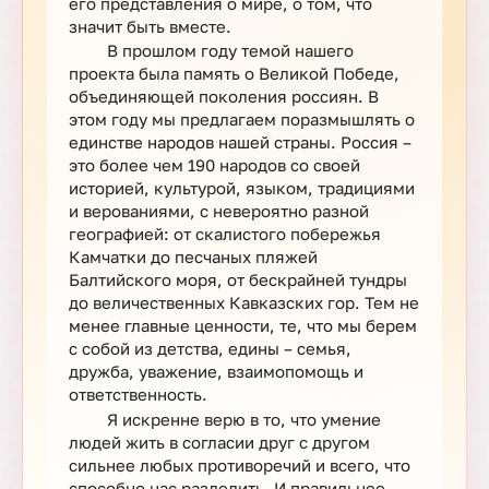
его представления о мире, о том, что
значит быть вместе.
В прошлом году темой нашего
проекта была память о Великой Победе,
объединяющей поколения россиян. В
этом году мы предлагаем поразмышлять о
единстве народов нашей страны. Россия –
это более чем 190 народов со своей
историей, культурой, языком, традициями
и верованиями, с невероятно разной
географией: от скалистого побережья
Камчатки до песчаных пляжей
Балтийского моря, от бескрайней тундры
до величественных Кавказских гор. Тем не
менее главные ценности, те, что мы берем
с собой из детства, едины – семья,
дружба, уважение, взаимопомощь и
ответственность.
Я искренне верю в то, что умение
людей жить в согласии друг с другом
сильнее любых противоречий и всего, что
способно нас разделить. И правильнее