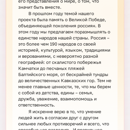
его представления о мире, о том, что
значит быть вместе.
В прошлом году темой нашего
проекта была память о Великой Победе,
объединяющей поколения россиян. В
этом году мы предлагаем поразмышлять о
единстве народов нашей страны. Россия –
это более чем 190 народов со своей
историей, культурой, языком, традициями
и верованиями, с невероятно разной
географией: от скалистого побережья
Камчатки до песчаных пляжей
Балтийского моря, от бескрайней тундры
до величественных Кавказских гор. Тем не
менее главные ценности, те, что мы берем
с собой из детства, едины – семья,
дружба, уважение, взаимопомощь и
ответственность.
Я искренне верю в то, что умение
людей жить в согласии друг с другом
сильнее любых противоречий и всего, что
способно нас разделить. И правильнее