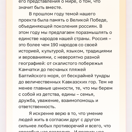
его представления о мире, о том, что
значит быть вместе.
В прошлом году темой нашего
проекта была память о Великой Победе,
объединяющей поколения россиян. В
этом году мы предлагаем поразмышлять о
единстве народов нашей страны. Россия –
это более чем 190 народов со своей
историей, культурой, языком, традициями
и верованиями, с невероятно разной
географией: от скалистого побережья
Камчатки до песчаных пляжей
Балтийского моря, от бескрайней тундры
до величественных Кавказских гор. Тем не
менее главные ценности, те, что мы берем
с собой из детства, едины – семья,
дружба, уважение, взаимопомощь и
ответственность.
Я искренне верю в то, что умение
людей жить в согласии друг с другом
сильнее любых противоречий и всего, что
способно нас разделить. И правильнее