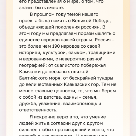
его представления о мире, о том, что
значит быть вместе.
В прошлом году темой нашего
проекта была память о Великой Победе,
объединяющей поколения россиян. В
этом году мы предлагаем поразмышлять о
единстве народов нашей страны. Россия –
это более чем 190 народов со своей
историей, культурой, языком, традициями
и верованиями, с невероятно разной
географией: от скалистого побережья
Камчатки до песчаных пляжей
Балтийского моря, от бескрайней тундры
до величественных Кавказских гор. Тем не
менее главные ценности, те, что мы берем
с собой из детства, едины – семья,
дружба, уважение, взаимопомощь и
ответственность.
Я искренне верю в то, что умение
людей жить в согласии друг с другом
сильнее любых противоречий и всего, что
способно нас разделить. И правильнее