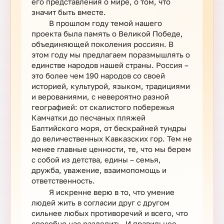
его представления о мире, о том, что
значит быть вместе.
В прошлом году темой нашего
проекта была память о Великой Победе,
объединяющей поколения россиян. В
этом году мы предлагаем поразмышлять о
единстве народов нашей страны. Россия –
это более чем 190 народов со своей
историей, культурой, языком, традициями
и верованиями, с невероятно разной
географией: от скалистого побережья
Камчатки до песчаных пляжей
Балтийского моря, от бескрайней тундры
до величественных Кавказских гор. Тем не
менее главные ценности, те, что мы берем
с собой из детства, едины – семья,
дружба, уважение, взаимопомощь и
ответственность.
Я искренне верю в то, что умение
людей жить в согласии друг с другом
сильнее любых противоречий и всего, что
способно нас разделить. И правильнее