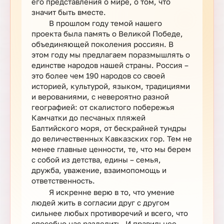
его представления о мире, о том, что
значит быть вместе.
В прошлом году темой нашего
проекта была память о Великой Победе,
объединяющей поколения россиян. В
этом году мы предлагаем поразмышлять о
единстве народов нашей страны. Россия –
это более чем 190 народов со своей
историей, культурой, языком, традициями
и верованиями, с невероятно разной
географией: от скалистого побережья
Камчатки до песчаных пляжей
Балтийского моря, от бескрайней тундры
до величественных Кавказских гор. Тем не
менее главные ценности, те, что мы берем
с собой из детства, едины – семья,
дружба, уважение, взаимопомощь и
ответственность.
Я искренне верю в то, что умение
людей жить в согласии друг с другом
сильнее любых противоречий и всего, что
способно нас разделить. И правильнее