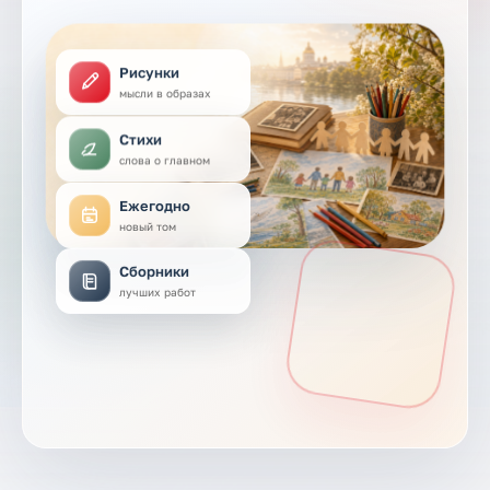
Рисунки
мысли в образах
Стихи
слова о главном
Ежегодно
новый том
Сборники
лучших работ