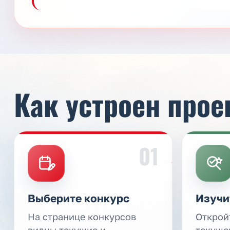
Как устроен прое
01
Выберите конкурс
Изучи
На странице конкурсов
Открой
видны текущие и
текуще