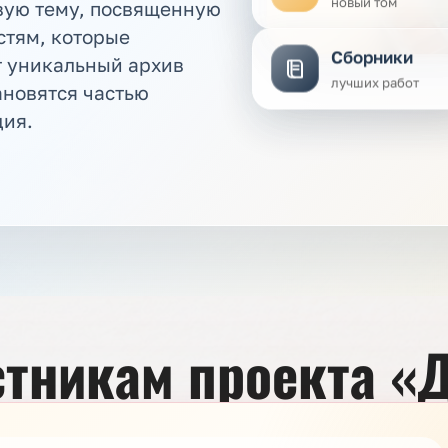
новый том
вую тему, посвященную
стям, которые
Сборники
 уникальный архив
лучших работ
ановятся частью
дия.
тникам проекта «Д