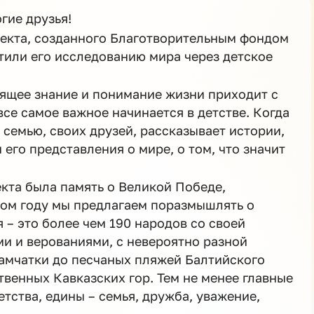
гие друзья!
оекта, созданного Благотворительным фондом
тили его исследованию мира через детское
оящее знание и понимание жизни приходит с
все самое важное начинается в детстве. Когда
 семью, своих друзей, рассказывает истории,
его представления о мире, о том, что значит
кта была память о Великой Победе,
том году мы предлагаем поразмышлять о
 – это более чем 190 народов со своей
ми и верованиями, с невероятно разной
Камчатки до песчаных пляжей Балтийского
твенных Кавказских гор. Тем не менее главные
етства, едины – семья, дружба, уважение,