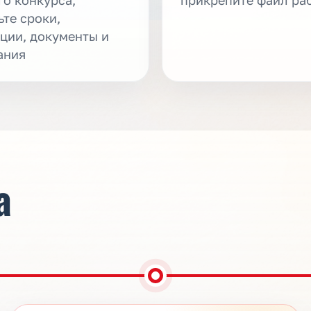
ьте сроки,
ции, документы и
ания
а