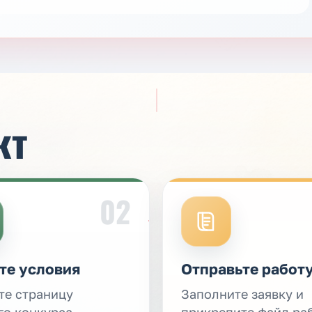
кт
02
те условия
Отправьте работ
те страницу
Заполните заявку и
го конкурса,
прикрепите файл ра