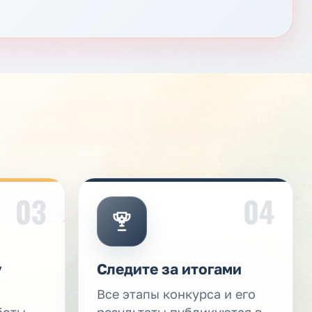
03
04
у
Следите за итогами
Все этапы конкурса и его
боты
результаты публикуются в