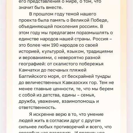
его представления о мире, о том, что
значит быть вместе.
В прошлом году темой нашего
проекта была память о Великой Победе,
объединяющей поколения россиян. В
этом году мы предлагаем поразмышлять о
единстве народов нашей страны. Россия –
это более чем 190 народов со своей
историей, культурой, языком, традициями
и верованиями, с невероятно разной
географией: от скалистого побережья
Камчатки до песчаных пляжей
Балтийского моря, от бескрайней тундры
до величественных Кавказских гор. Тем не
менее главные ценности, те, что мы берем
с собой из детства, едины – семья,
дружба, уважение, взаимопомощь и
ответственность.
Я искренне верю в то, что умение
людей жить в согласии друг с другом
сильнее любых противоречий и всего, что
способно нас разделить. И правильнее