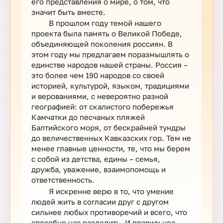
его представления о мире, о том, что
значит быть вместе.
В прошлом году темой нашего
проекта была память о Великой Победе,
объединяющей поколения россиян. В
этом году мы предлагаем поразмышлять о
единстве народов нашей страны. Россия –
это более чем 190 народов со своей
историей, культурой, языком, традициями
и верованиями, с невероятно разной
географией: от скалистого побережья
Камчатки до песчаных пляжей
Балтийского моря, от бескрайней тундры
до величественных Кавказских гор. Тем не
менее главные ценности, те, что мы берем
с собой из детства, едины – семья,
дружба, уважение, взаимопомощь и
ответственность.
Я искренне верю в то, что умение
людей жить в согласии друг с другом
сильнее любых противоречий и всего, что
способно нас разделить. И правильнее