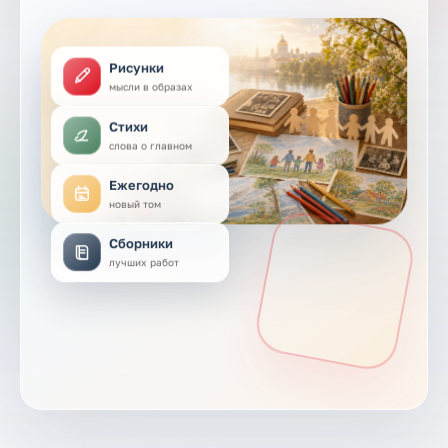
Рисунки
мысли в образах
Стихи
слова о главном
Ежегодно
новый том
Сборники
лучших работ