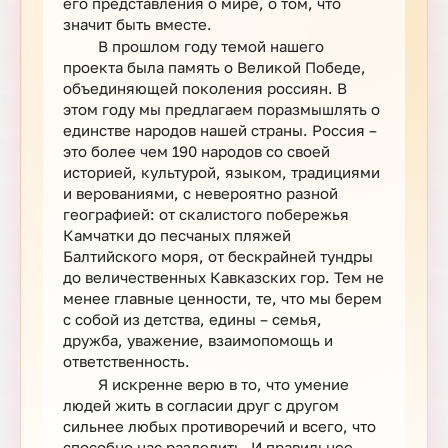
его представления о мире, о том, что
значит быть вместе.
В прошлом году темой нашего
проекта была память о Великой Победе,
объединяющей поколения россиян. В
этом году мы предлагаем поразмышлять о
единстве народов нашей страны. Россия –
это более чем 190 народов со своей
историей, культурой, языком, традициями
и верованиями, с невероятно разной
географией: от скалистого побережья
Камчатки до песчаных пляжей
Балтийского моря, от бескрайней тундры
до величественных Кавказских гор. Тем не
менее главные ценности, те, что мы берем
с собой из детства, едины – семья,
дружба, уважение, взаимопомощь и
ответственность.
Я искренне верю в то, что умение
людей жить в согласии друг с другом
сильнее любых противоречий и всего, что
способно нас разделить. И правильнее